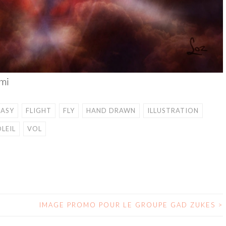
ami
TASY
FLIGHT
FLY
HAND DRAWN
ILLUSTRATION
LEIL
VOL
IMAGE PROMO POUR LE GROUPE GAD ZUKES
>