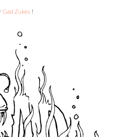
ur
Gad Zukes
!