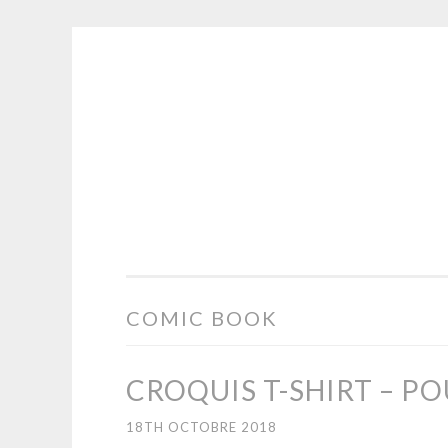
Aller
au
contenu
LOZ ART PRODUCTI
principal
COMIC BOOK
CROQUIS T-SHIRT – P
18TH OCTOBRE 2018