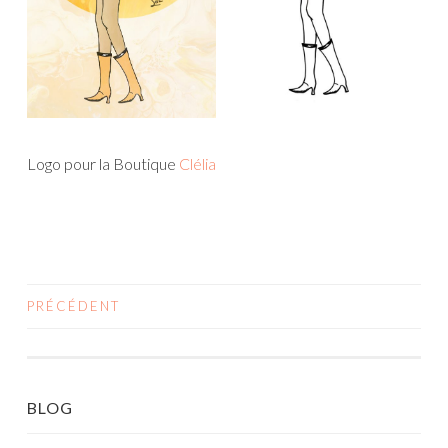
Logo pour la Boutique
Clélia
PRÉCÉDENT
NAVIGATION
DES
ARTICLES
BLOG