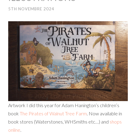
5TH NOVEMBRE 2024
Artwork I did this year for Adam Hanington’s children’s
book
The Pirates of Walnut Tree Farm
. Now available in
book stores (Waterstones, WHSmiths etc…) and
shops
online
.